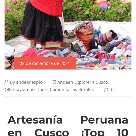
28 de diciembre de 2021
By
andeanexplo
Andean Explorer's Cusco
,
Ollantaytambo
,
Tours Comunitarios Rurales
0
Artesanía Peruana
en Cusco ¡Top 10